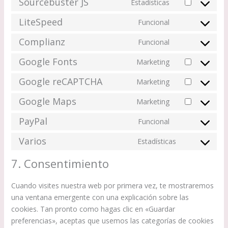
Sourcebuster JS
Estadísticas
wordpress
Consent
service
to
LiteSpeed
Funcional
woocommerce
Consent
service
to
Complianz
Funcional
sourcebuster-
Consent
service
js
to
Google Fonts
Marketing
litespeed
Consent
service
to
Google reCAPTCHA
Marketing
complianz
Consent
service
to
Google Maps
Marketing
google-
Consent
service
fonts
to
PayPal
Funcional
google-
Consent
service
recaptcha
to
Varios
Estadísticas
google-
Consent
service
maps
to
7. Consentimiento
paypal
service
varios
Cuando visites nuestra web por primera vez, te mostraremos
una ventana emergente con una explicación sobre las
cookies. Tan pronto como hagas clic en «Guardar
preferencias», aceptas que usemos las categorías de cookies