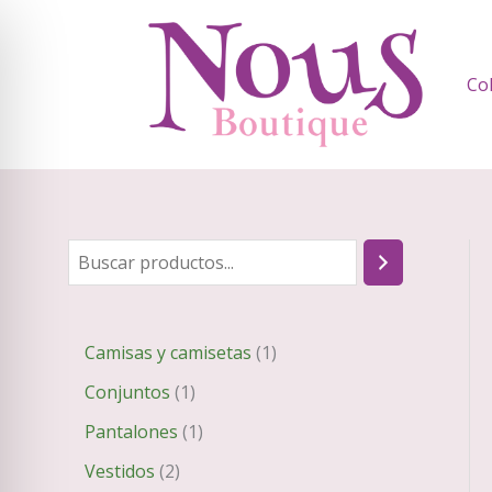
Ir
al
contenido
Co
B
u
s
1
Camisas y camisetas
1
c
p
1
Conjuntos
1
a
r
p
1
Pantalones
1
r
o
r
p
2
Vestidos
2
d