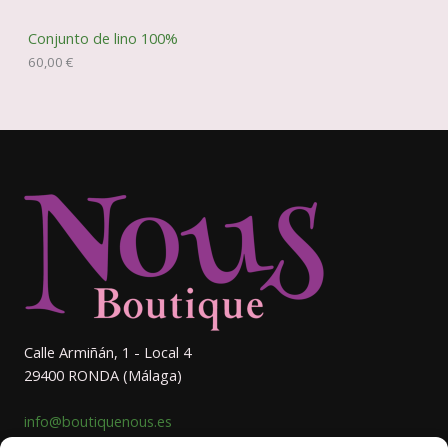
Conjunto de lino 100%
60,00
€
Calle Armiñán, 1 - Local 4
29400 RONDA (Málaga)
info@boutiquenous.es
633 44 60 92